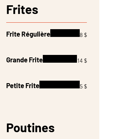
Frites
Frite Régulière
8 $
Grande Frite
14 $
Petite Frite
5 $
Poutines