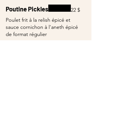
Poutine Pickles
22 $
Poulet frit à la relish épicé et
sauce cornichon à l'aneth épicé
de format régulier
Burgers
Tous nos bugers sont servis
avec frites et salade de chou
Le Midget
13 $
bœuf, laitue, tomate, oignon